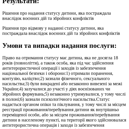
Результати:
Рішення про надання статусу дитини, яка постраждала
внаслідок воєнних дій та збройних конфліктів
Рішення про відмову у наданні статусу дитини, яка
постраждала внаслідок воєнних дій та збройних конфліктів
Умови та випадки надання послуги:
Право на отримання статусу має дитина, яка не досягла 18
років (повноліття), а також особа, яка під час здійснення
антитерористичної операції і заходів із забезпечення
національної безпеки і оборони:1) отримали поранення,
контузію, каліцтво;2) зазнали фізичного, сексуального
насильства;3) були викрадені або незаконно вивезені за межі
України;4) залучалися до участі у діях воєнізованих чи
збройних формувань;5) незаконно утримувалися, у тому числі
в полоні;6) зазнали психологічного насильства.Статус
надається органом опіки та піклування, у тому числі за місцем
реєстрації проживання/перебування дитини як внутрішньо
переміщеної особи, або за місцем проживання/перебування
дитини в населеному пункті, на території якого здійснювалася
антитерористична операція і заходи із забезпечення