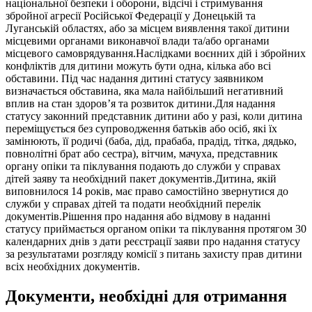
національної безпеки і оборони, відсічі і стримування
збройної агресії Російської Федерації у Донецькій та
Луганській областях, або за місцем виявлення такої дитини
місцевими органами виконавчої влади та/або органами
місцевого самоврядування.Наслідками воєнних дій і збройних
конфліктів для дитини можуть бути одна, кілька або всі
обставини. Під час надання дитині статусу заявником
визначається обставина, яка мала найбільший негативний
вплив на стан здоров’я та розвиток дитини.Для надання
статусу законний представник дитини або у разі, коли дитина
переміщується без супроводження батьків або осіб, які їх
замінюють, її родичі (баба, дід, прабаба, прадід, тітка, дядько,
повнолітні брат або сестра), вітчим, мачуха, представник
органу опіки та піклування подають до служби у справах
дітей заяву та необхідний пакет документів.Дитина, якій
виповнилося 14 років, має право самостійно звернутися до
служби у справах дітей та подати необхідний перелік
документів.Рішення про надання або відмову в наданні
статусу приймається органом опіки та піклування протягом 30
календарних днів з дати реєстрації заяви про надання статусу
за результатами розгляду комісії з питань захисту прав дитини
всіх необхідних документів.
Документи, необхідні для отримання