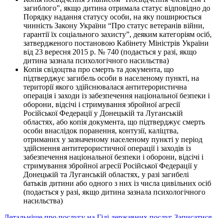
загиблого”, якщо дитина отримала статус відповідно до
Порядку надання статусу особи, на яку поширюється
чинність Закону України “Про статус ветеранів війни,
гарантії їх соціального захисту”, деяким категоріям осіб,
затвердженого постановою Кабінету Міністрів України
від 23 вересня 2015 р. № 740 (подається у разі, якщо
дитина зазнала психологічного насильства)
Копія свідоцтва про смерть та документа, що
підтверджує загибель особи в населеному пункті, на
території якого здійснювалася антитерористична
операція і заходи із забезпечення національної безпеки і
оборони, відсічі і стримування збройної агресії
Російської Федерації у Донецькій та Луганській
областях, або копія документа, що підтверджує смерть
особи внаслідок поранення, контузії, каліцтва,
отриманих у зазначеному населеному пункті у період
здійснення антитерористичної операції і заходів із
забезпечення національної безпеки і оборони, відсічі і
стримування збройної агресії Російської Федерації у
Донецькій та Луганській областях, у разі загибелі
батьків дитини або одного з них із числа цивільних осіб
(подається у разі, якщо дитина зазнала психологічного
насильства)
Детальніше про послугу на Гіді державних послуг
Записатися