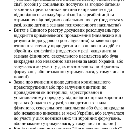
сім’ї (особи) у соціальних послугах за згодою батьків/
законних представників дитина направляється до
відповідного закладу/організації для реабілітації та
отримання відповідних соціальних послуг (подається у
разі, якщо дитина зазнала психологічного насильства)
Витяг з Єдиного реєстру досудових розслідувань про
відкриття кримінального провадження (назалежно від
результатів досудового розслідування) за заявою про
вчинення злочину щодо дитини в зоні воєнних дій та
збройних конфліктів (подається у разі, якщо дитина
зазнала фізичного, сексуального насильства або була
викрадена або незаконно вивезена за межі України, або
залучалася до участі у діях воєнізованих чи збройних
формувань, або незаконно утримувалася, у тому числі в
полоні)
Заява про вчинення щодо дитини кримінального
правопорушення або про залучення дитини до
провадження як потерпілої, зареєстрованої в
установленому порядку у відповідних правоохоронних
органах (подається у разі, якщо дитина зазнала
фізичного, сексуального насильства або була викрадена
або незаконно вивезена за межі України, або залучалася
до участі у діях воєнізованих чи збройних формувань,
або незаконно утримувалася, у тому числі в полоні)
Копія посвідчення з написом “Посвідчення члена сім’ї