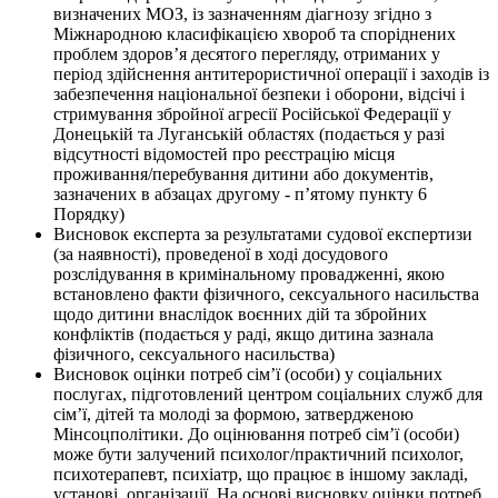
визначених МОЗ, із зазначенням діагнозу згідно з
Міжнародною класифікацією хвороб та споріднених
проблем здоров’я десятого перегляду, отриманих у
період здійснення антитерористичної операції і заходів із
забезпечення національної безпеки і оборони, відсічі і
стримування збройної агресії Російської Федерації у
Донецькій та Луганській областях (подається у разі
відсутності відомостей про реєстрацію місця
проживання/перебування дитини або документів,
зазначених в абзацах другому - п’ятому пункту 6
Порядку)
Висновок експерта за результатами судової експертизи
(за наявності), проведеної в ході досудового
розслідування в кримінальному провадженні, якою
встановлено факти фізичного, сексуального насильства
щодо дитини внаслідок воєнних дій та збройних
конфліктів (подається у раді, якщо дитина зазнала
фізичного, сексуального насильства)
Висновок оцінки потреб сім’ї (особи) у соціальних
послугах, підготовлений центром соціальних служб для
сім’ї, дітей та молоді за формою, затвердженою
Мінсоцполітики. До оцінювання потреб сім’ї (особи)
може бути залучений психолог/практичний психолог,
психотерапевт, психіатр, що працює в іншому закладі,
установі, організації. На основі висновку оцінки потреб