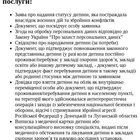
послуги:
Заява про надання статусу дитини, яка постраждала
внаслідок воєнних дій та збройних конфліктів
Документ, що посвідчує особу заявника
Згода на обробку персональних даних відповідно до
Закону України “Про захист персональних даних”
Свідоцтво про народження дитини (за потреби)
Документ, що підтверджує повноваження законного
представника дитини (у разі коли дитина постійно
проживає/перебуває у закладі охорони здоров’я, закладі
освіти або іншому дитячому закладі, - документ, що
підтверджує факт перебування дитини в такому закладі)
або родинні стосунки між дитиною та заявником
Довідка про взяття дитини на облік як внутрішньо
переміщеної особи або документ, що підтверджує
проживання/перебування дитини в населеному пункті,
на території якого здійснювалася антитерористична
операція і заходи із забезпечення національної безпеки і
оборони, відсічі і стримування збройної агресії
Російської Федерації у Донецькій та Луганській областях
Виписка з медичної картки дитини або
консультаційного висновку спеціаліста, видані після
медичного обстеження та лікування дитини в закладах
охорони здоров’я та науково-дослідних установах,