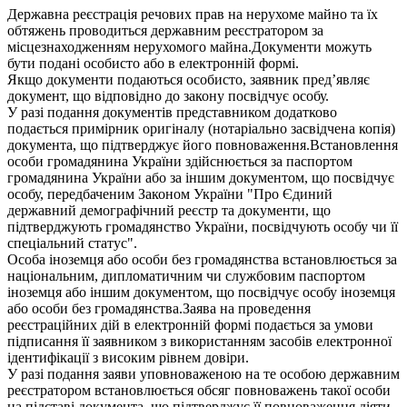
Державна реєстрація речових прав на нерухоме майно та їх
обтяжень проводиться державним реєстратором за
місцезнаходженням нерухомого майна.Документи можуть
бути подані особисто або в електронній формі.
Якщо документи подаються особисто, заявник пред’являє
документ, що відповідно до закону посвідчує особу.
У разі подання документів представником додатково
подається примірник оригіналу (нотаріально засвідчена копія)
документа, що підтверджує його повноваження.Встановлення
особи громадянина України здійснюється за паспортом
громадянина України або за іншим документом, що посвідчує
особу, передбаченим Законом України "Про Єдиний
державний демографічний реєстр та документи, що
підтверджують громадянство України, посвідчують особу чи її
спеціальний статус".
Особа іноземця або особи без громадянства встановлюється за
національним, дипломатичним чи службовим паспортом
іноземця або іншим документом, що посвідчує особу іноземця
або особи без громадянства.Заява на проведення
реєстраційних дій в електронній формі подається за умови
підписання її заявником з використанням засобів електронної
ідентифікації з високим рівнем довіри.
У разі подання заяви уповноваженою на те особою державним
реєстратором встановлюється обсяг повноважень такої особи
на підставі документа, що підтверджує її повноваження діяти