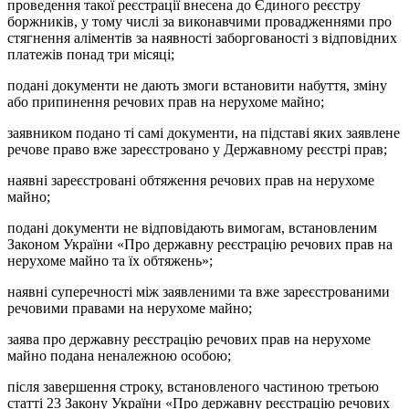
проведення такої реєстрації внесена до Єдиного реєстру
боржників, у тому числі за виконавчими провадженнями про
стягнення аліментів за наявності заборгованості з відповідних
платежів понад три місяці;
подані документи не дають змоги встановити набуття, зміну
або припинення речових прав на нерухоме майно;
заявником подано ті самі документи, на підставі яких заявлене
речове право вже зареєстровано у Державному реєстрі прав;
наявні зареєстровані обтяження речових прав на нерухоме
майно;
подані документи не відповідають вимогам, встановленим
Законом України «Про державну реєстрацію речових прав на
нерухоме майно та їх обтяжень»;
наявні суперечності між заявленими та вже зареєстрованими
речовими правами на нерухоме майно;
заява про державну реєстрацію речових прав на нерухоме
майно подана неналежною особою;
після завершення строку, встановленого частиною третьою
статті 23 Закону України «Про державну реєстрацію речових