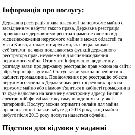
Інформація про послугу:
Державна реєстрація права власності на нерухоме майно є
засвідченням набуття такого права. Державна реєстрація
проводиться державними реєстраторами незалежно від
місцезнаходження нерухомого майна в межах областей та
міста Києва, а також нотаріусами, як спеціальними
суб’єктами, на яких покладаються функції державного
реєстратора прав, незалежно від місцезнаходження
нерухомого майна. Отримати інформацію щодо стану
розгляду заяви про державну реєстрацію прав можна на сайті:
https://rrp.minjust.gov.ua/. Статус заяви можна перевірити в
кабінеті громадянина. Повідомлення про реєстрацію об'єкта
нерухомого майна в Державному реєстрі речових прав на
нерухоме майно або відмову з'явиться в кабінеті громадянина
та буде надіслано на зазначену електронну адресу. Витяг в
електронній формі має таку саму юридичну силу, як і
паперовий. Послугу можна отримати онлайн для майна,
право власності на яке набуте до 2013 року, якщо майно
набуте після 2013 року послуга надається офлайн.
Підстави для відмови у наданні