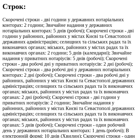
Строк:
Скорочені строки - дві години у державних нотаріальних
конторах: 2 години; Звичайне надання у державних
нотаріальних конторах: 5 днів (робочі); Скорочені строки - дві
години у районних, районних у містах Києві та Севастополі
державних адміністраціях; селищних та сільських радах та їх
виконавчих органах; міських, районних у містах радах та їх
виконавчих органах: 2 години; 5 днів (календарні); Звичайне
надання у приватних нотаріусів: 5 днів (робочі); Скорочені
строки - два робочі дні у приватних нотаріусів: 2 дні (робочі);
Скорочені строки - два робочі дні у державних нотаріальних
конторах: 2 дні (робочі); Скорочені строки - два робочі дні у
районних, районних у містах Києві та Севастополі державних
адміністраціях; селищних та сільських радах та їх виконавчих
органах; міських, районних у містах радах та їх виконавчих
органах: 2 дні (робочі); Скорочені строки - дві години у
приватних нотаріусів: 2 години; Звичайне надання у
районних, районних у містах Києві та Севастополі державних
адміністраціях; селищних та сільських радах та їх виконавчих
органах; міських, районних у містах радах та їх виконавчих
органах: 5 днів (робочі); Скорочені строки - один робочий
день у державних нотаріальних конторах: 1 день (робочі); В
електронній формі: 10 днів (Хвилин); Скорочені строки - один