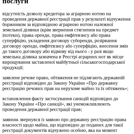
послуги
відсутність дозволу кредитора за аграрною нотою на
проведення державної реєстрації прав у результаті відчуження
боржником за відповідною аграрною нотою належної
земельної ділянки (крім звернення стягнення на предмет
іпотеки), права оренди, права емфітевзису або права
суперфіцію, укладення договору суборенди, розірвання
договору оренди, емфітевзису або суперфіцію, внесення змін
до такого договору або відмову від нього - у разі якщо
земельна ділянка зазначена в Реєстрі аграрних нот як місце
вирощування заставленої майбутньої сільськогосподарської
продукції;
заявлене речове право, обтяження не підлягають державній
реєстрації відповідно до Закону України «Про державну
реєстрацію речових прав на нерухоме майно та їх обтяжень»;
встановлення факту застосування санкцій відповідно до
Закону України «Про санкції», які унеможливлюють
проведення державної реєстрації прав;
заявник звернувся із заявою про державну реєстрацію права
власності щодо майна, що відповідно до поданих для такої
реєстрації документів відчужено особою, яка на момент