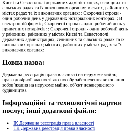
Києві та Севастополі державних адміністраціях; селищних та
сільських радах та їх виконавчих органах; міських, районних у
містах радах та їх виконавчих органах: ; Скорочені строки -
один робочий день у державних нотаріальних конторах: ; В
електронній формі: ; Скорочені строки - один робочий день у
приватних нотаріусів: ; Скорочені строки - один робочий день
у районних, районних у містах Києві та Севастополі
державних адміністраціях; селищних та сільських радах та їх
виконавчих органах; міських, районних у містах радах та їх
виконавчих органах:
Повна назва:
Державна реєстрація права власності на нерухоме майно,
права довірчої власності як способу забезпечення виконання
зобов’язання на нерухоме майно, об’єкт незавершеного
будівництва
Інформаційні та технологічні картки
послуг, інші додаткові файли:
ІК Державна реєстрація права власності
ТК Державна реєстрація права власності