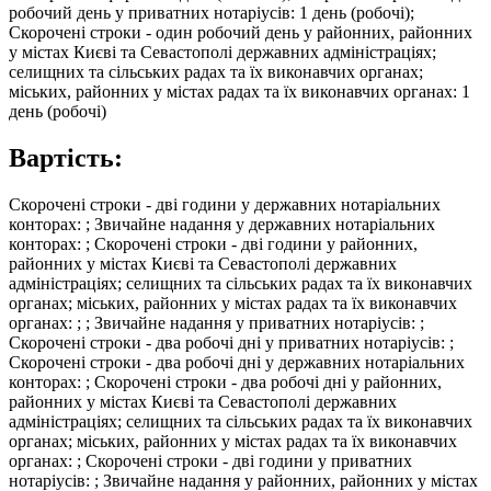
робочий день у приватних нотаріусів: 1 день (робочі);
Скорочені строки - один робочий день у районних, районних
у містах Києві та Севастополі державних адміністраціях;
селищних та сільських радах та їх виконавчих органах;
міських, районних у містах радах та їх виконавчих органах: 1
день (робочі)
Вартість:
Скорочені строки - дві години у державних нотаріальних
конторах: ; Звичайне надання у державних нотаріальних
конторах: ; Скорочені строки - дві години у районних,
районних у містах Києві та Севастополі державних
адміністраціях; селищних та сільських радах та їх виконавчих
органах; міських, районних у містах радах та їх виконавчих
органах: ; ; Звичайне надання у приватних нотаріусів: ;
Скорочені строки - два робочі дні у приватних нотаріусів: ;
Скорочені строки - два робочі дні у державних нотаріальних
конторах: ; Скорочені строки - два робочі дні у районних,
районних у містах Києві та Севастополі державних
адміністраціях; селищних та сільських радах та їх виконавчих
органах; міських, районних у містах радах та їх виконавчих
органах: ; Скорочені строки - дві години у приватних
нотаріусів: ; Звичайне надання у районних, районних у містах