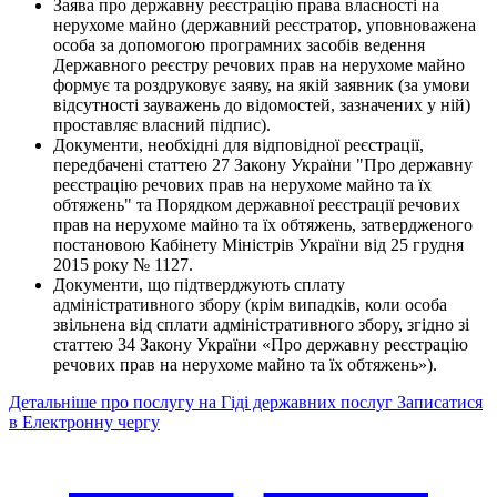
Заява про державну реєстрацію права власності на
нерухоме майно (державний реєстратор, уповноважена
особа за допомогою програмних засобів ведення
Державного реєстру речових прав на нерухоме майно
формує та роздруковує заяву, на якій заявник (за умови
відсутності зауважень до відомостей, зазначених у ній)
проставляє власний підпис).
Документи, необхідні для відповідної реєстрації,
передбачені статтею 27 Закону України "Про державну
реєстрацію речових прав на нерухоме майно та їх
обтяжень" та Порядком державної реєстрації речових
прав на нерухоме майно та їх обтяжень, затвердженого
постановою Кабінету Міністрів України від 25 грудня
2015 року № 1127.
Документи, що підтверджують сплату
адміністративного збору (крім випадків, коли особа
звільнена від сплати адміністративного збору, згідно зі
статтею 34 Закону України «Про державну реєстрацію
речових прав на нерухоме майно та їх обтяжень»).
Детальніше про послугу на Гіді державних послуг
Записатися
в Електронну чергу